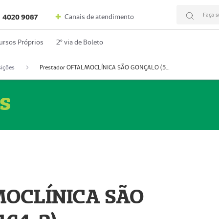
Faça s
Canais de atendimento
4020 9087
ursos Próprios
2º via de Boleto
ições
Prestador OFTALMOCLÍNICA SÃO GONÇALO (55004164-2)
s
MOCLÍNICA SÃO