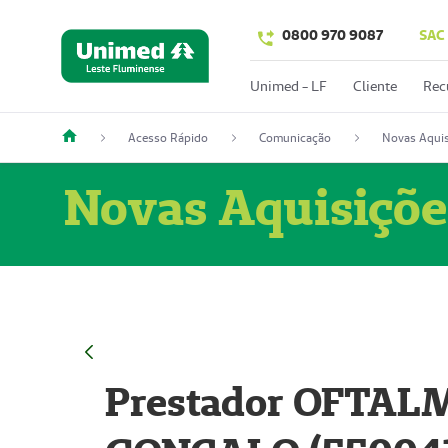
0800 970 9087
SAC
Unimed - LF
Cliente
Rec
Acesso Rápido
Comunicação
Novas Aquis
Novas Aquisiçõe
Prestador OFTAL