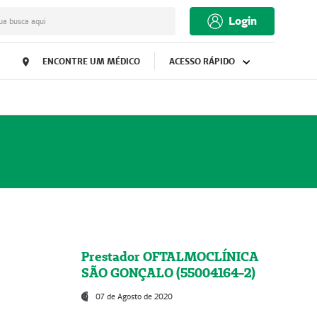
Login
ua busca aqui
ENCONTRE UM MÉDICO
ACESSO RÁPIDO
Prestador OFTALMOCLÍNICA
SÃO GONÇALO (55004164-2)
07 de Agosto de 2020