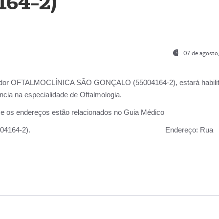
164-2)
07 de agosto
ador OFTALMOCLÍNICA SÃO GONÇALO (55004164-2), estará habili
cia na especialidade de Oftalmologia.
 e os endereços estão relacionados no Guia Médico
 GONÇALO (55004164-2).
Endereço:
Rua