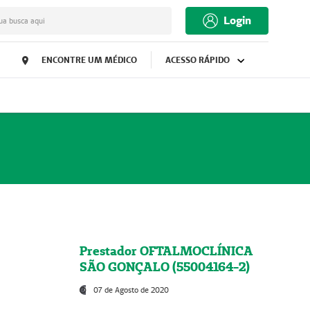
Login
ua busca aqui
ENCONTRE UM MÉDICO
ACESSO RÁPIDO
Prestador OFTALMOCLÍNICA
SÃO GONÇALO (55004164-2)
07 de Agosto de 2020