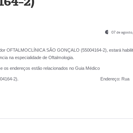
164-2)
07 de agosto
ador OFTALMOCLÍNICA SÃO GONÇALO (55004164-2), estará habili
cia na especialidade de Oftalmologia.
 e os endereços estão relacionados no Guia Médico
 GONÇALO (55004164-2).
Endereço:
Rua