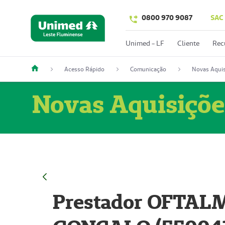
0800 970 9087
SAC
Unimed - LF
Cliente
Rec
Acesso Rápido
Comunicação
Novas Aquis
Novas Aquisiçõe
Prestador OFTAL