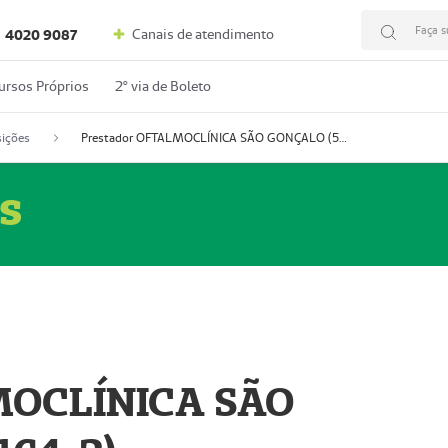
Faça s
Canais de atendimento
4020 9087
ursos Próprios
2º via de Boleto
ições
Prestador OFTALMOCLÍNICA SÃO GONÇALO (55004164-2)
s
MOCLÍNICA SÃO