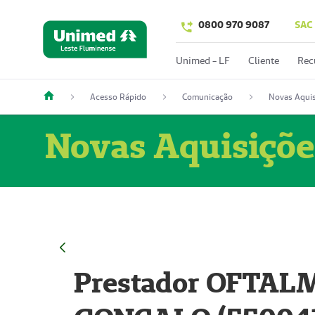
0800 970 9087
SAC
Unimed - LF
Cliente
Rec
Acesso Rápido
Comunicação
Novas Aquis
Novas Aquisiçõe
Prestador OFTAL