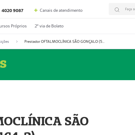
Faça s
Canais de atendimento
4020 9087
ursos Próprios
2º via de Boleto
ições
Prestador OFTALMOCLÍNICA SÃO GONÇALO (55004164-2)
s
MOCLÍNICA SÃO