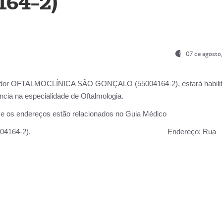
164-2)
07 de agosto
ador OFTALMOCLÍNICA SÃO GONÇALO (55004164-2), estará habili
cia na especialidade de Oftalmologia.
 e os endereços estão relacionados no Guia Médico
 GONÇALO (55004164-2).
Endereço:
Rua