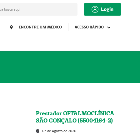
Login
ua busca aqui
ENCONTRE UM MÉDICO
ACESSO RÁPIDO
Prestador OFTALMOCLÍNICA
SÃO GONÇALO (55004164-2)
07 de Agosto de 2020