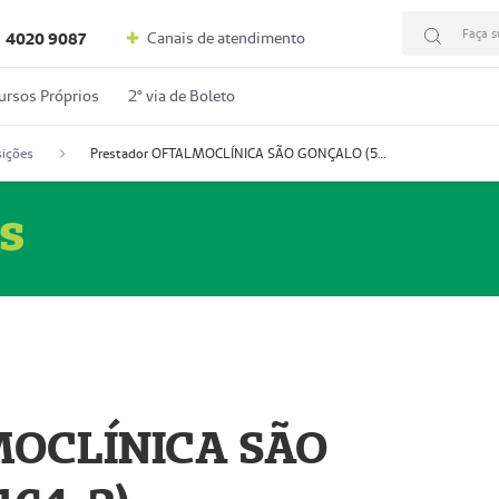
Faça s
Canais de atendimento
4020 9087
ursos Próprios
2º via de Boleto
ições
Prestador OFTALMOCLÍNICA SÃO GONÇALO (55004164-2)
s
MOCLÍNICA SÃO