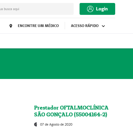
Login
ua busca aqui
ENCONTRE UM MÉDICO
ACESSO RÁPIDO
Prestador OFTALMOCLÍNICA
SÃO GONÇALO (55004164-2)
07 de Agosto de 2020