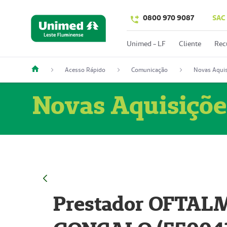
0800 970 9087
SAC
Unimed - LF
Cliente
Rec
Acesso Rápido
Comunicação
Novas Aquis
Novas Aquisiçõe
Prestador OFTAL