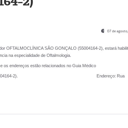
164-2)
07 de agosto
ador OFTALMOCLÍNICA SÃO GONÇALO (55004164-2), estará habili
cia na especialidade de Oftalmologia.
 e os endereços estão relacionados no Guia Médico
 GONÇALO (55004164-2).
Endereço:
Rua