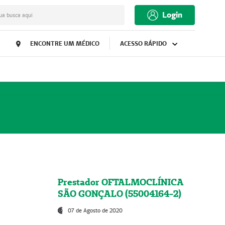
Login
ua busca aqui
ENCONTRE UM MÉDICO
ACESSO RÁPIDO
Prestador OFTALMOCLÍNICA
SÃO GONÇALO (55004164-2)
07 de Agosto de 2020