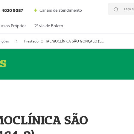
Faça s
Canais de atendimento
4020 9087
ursos Próprios
2º via de Boleto
ições
Prestador OFTALMOCLÍNICA SÃO GONÇALO (55004164-2)
s
MOCLÍNICA SÃO