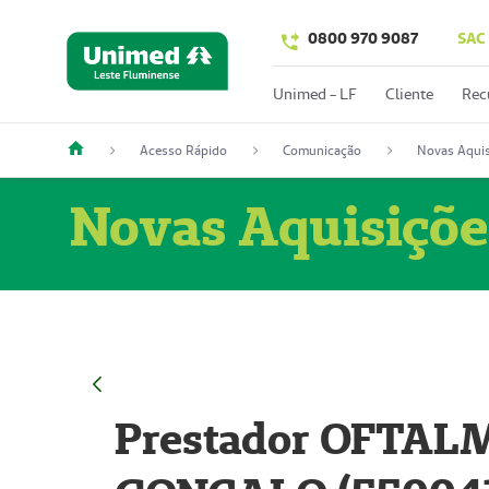
0800 970 9087
SAC
Unimed - LF
Cliente
Rec
Acesso Rápido
Comunicação
Novas Aquis
Novas Aquisiçõe
Prestador OFTAL