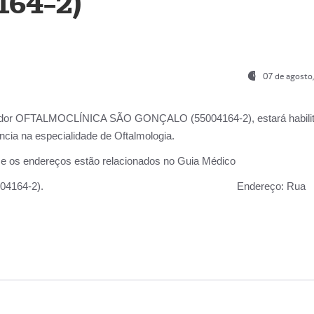
164-2)
07 de agosto
ador OFTALMOCLÍNICA SÃO GONÇALO (55004164-2), estará habili
cia na especialidade de Oftalmologia.
 e os endereços estão relacionados no Guia Médico
 GONÇALO (55004164-2).
Endereço:
Rua