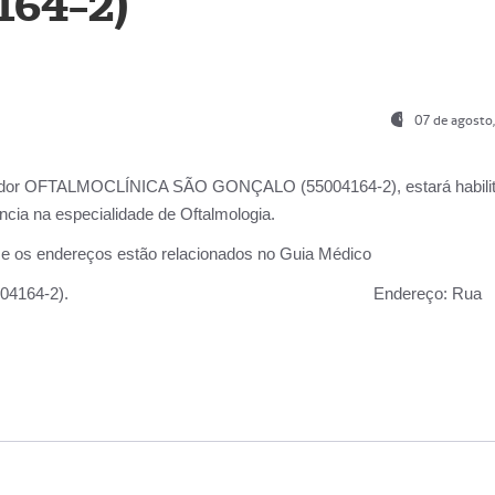
164-2)
07 de agosto
ador OFTALMOCLÍNICA SÃO GONÇALO (55004164-2), estará habili
cia na especialidade de Oftalmologia.
 e os endereços estão relacionados no Guia Médico
 GONÇALO (55004164-2).
Endereço:
Rua