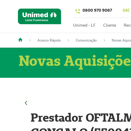
0800 970 9087
SAC
Unimed - LF
Cliente
Rec
Acesso Rápido
Comunicação
Novas Aquis
Novas Aquisiçõe
Prestador OFTAL