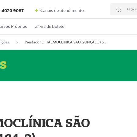
Faça s
Canais de atendimento
4020 9087
ursos Próprios
2º via de Boleto
ições
Prestador OFTALMOCLÍNICA SÃO GONÇALO (55004164-2)
s
MOCLÍNICA SÃO