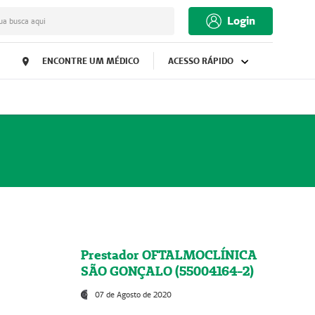
Login
ua busca aqui
ENCONTRE UM MÉDICO
ACESSO RÁPIDO
Prestador OFTALMOCLÍNICA
SÃO GONÇALO (55004164-2)
07 de Agosto de 2020