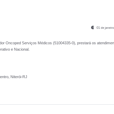
01 de janeir
ador
Oncoped Serviços Médicos
(51004335-0), prestará os atendime
rativo e Nacional.
ntro, Niterói-RJ