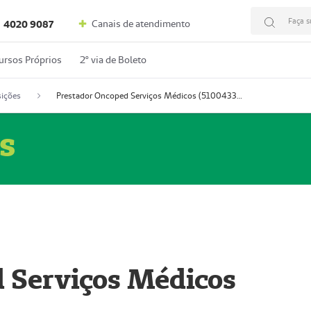
Faça s
Canais de atendimento
4020 9087
ursos Próprios
2º via de Boleto
ições
Prestador Oncoped Serviços Médicos (51004335-0)
s
 Serviços Médicos