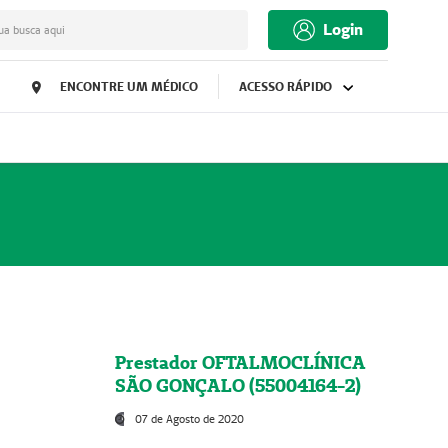
Login
ua busca aqui
ENCONTRE UM MÉDICO
ACESSO RÁPIDO
Prestador OFTALMOCLÍNICA
SÃO GONÇALO (55004164-2)
07 de Agosto de 2020