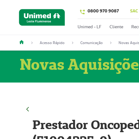
0800 970 9087
SAC
Unimed - LF
Cliente
Rec
Acesso Rápido
Comunicação
Novas Aquis
Novas Aquisiçõe
Prestador Oncoped