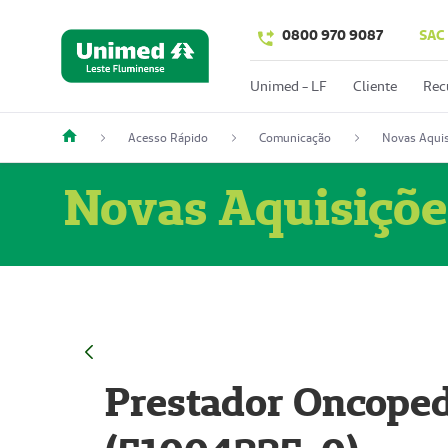
0800 970 9087
SAC
Unimed - LF
Cliente
Rec
Acesso Rápido
Comunicação
Novas Aquis
Novas Aquisiçõe
Prestador Oncoped