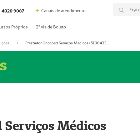
Faça s
Canais de atendimento
4020 9087
ursos Próprios
2º via de Boleto
ições
Prestador Oncoped Serviços Médicos (51004335-0)
s
 Serviços Médicos