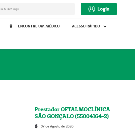
Login
ua busca aqui
ENCONTRE UM MÉDICO
ACESSO RÁPIDO
Prestador OFTALMOCLÍNICA
SÃO GONÇALO (55004164-2)
07 de Agosto de 2020