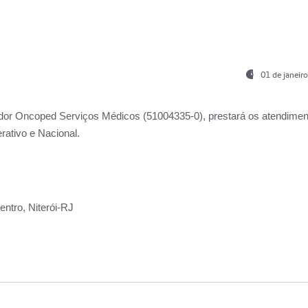
01 de janeir
ador
Oncoped Serviços Médicos
(51004335-0), prestará os atendime
rativo e Nacional.
ntro, Niterói-RJ