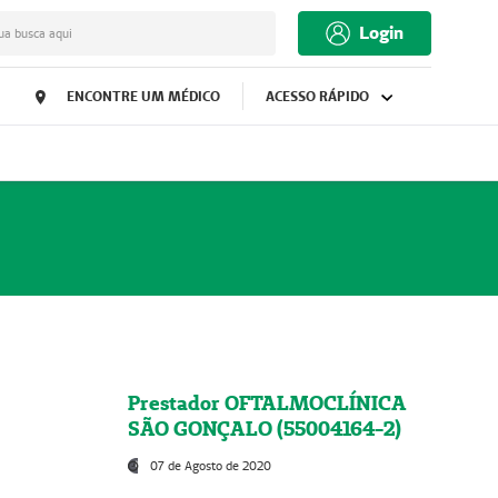
Login
ua busca aqui
ENCONTRE UM MÉDICO
ACESSO RÁPIDO
Prestador OFTALMOCLÍNICA
SÃO GONÇALO (55004164-2)
07 de Agosto de 2020