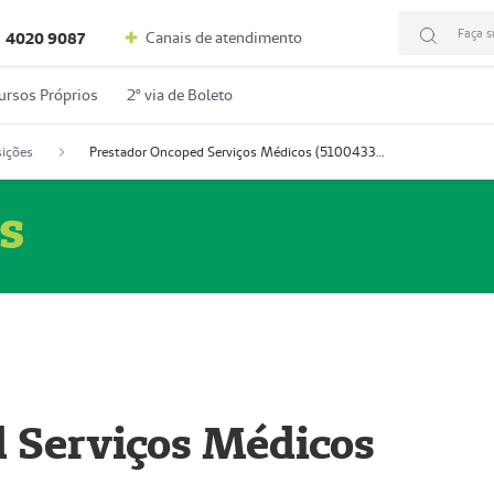
Faça s
Canais de atendimento
4020 9087
ursos Próprios
2º via de Boleto
ições
Prestador Oncoped Serviços Médicos (51004335-0)
s
 Serviços Médicos