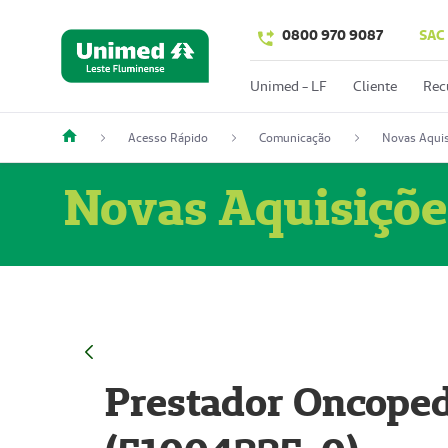
0800 970 9087
SAC
Unimed - LF
Cliente
Rec
Acesso Rápido
Comunicação
Novas Aquis
Novas Aquisiçõe
Prestador Oncoped