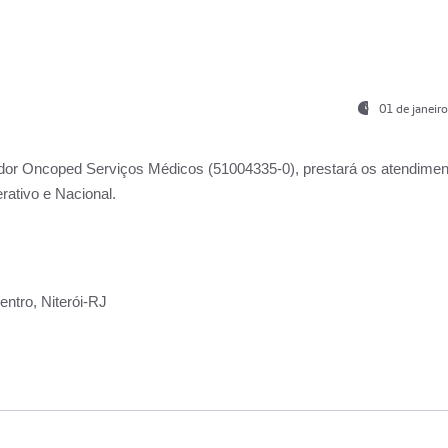
01 de janeir
ador
Oncoped Serviços Médicos
(51004335-0), prestará os atendime
rativo e Nacional.
ntro, Niterói-RJ