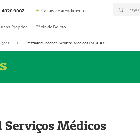
Faça s
Canais de atendimento
4020 9087
ursos Próprios
2º via de Boleto
ições
Prestador Oncoped Serviços Médicos (51004335-0)
s
 Serviços Médicos