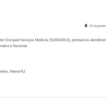
01 de janeir
ador
Oncoped Serviços Médicos
(51004335-0), prestará os atendime
rativo e Nacional.
ntro, Niterói-RJ