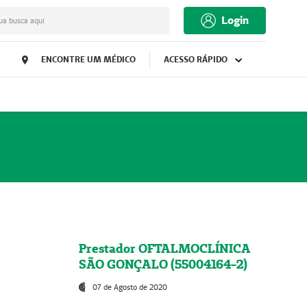
Login
ua busca aqui
ENCONTRE UM MÉDICO
ACESSO RÁPIDO
Prestador OFTALMOCLÍNICA
SÃO GONÇALO (55004164-2)
07 de Agosto de 2020