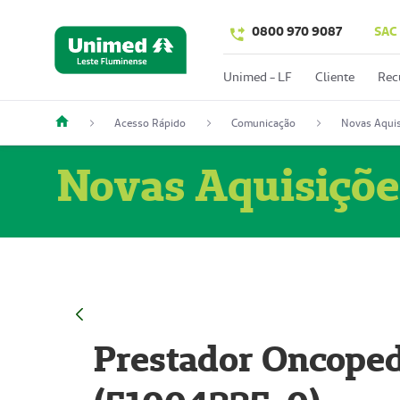
0800 970 9087
SAC
Unimed - LF
Cliente
Rec
Acesso Rápido
Comunicação
Novas Aquis
Novas Aquisiçõe
Prestador Oncoped