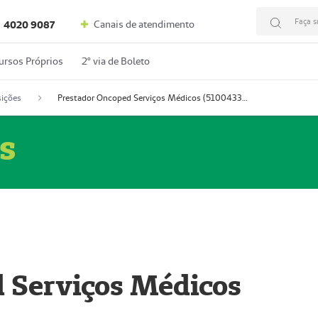
Faça s
Canais de atendimento
4020 9087
ursos Próprios
2º via de Boleto
ições
Prestador Oncoped Serviços Médicos (51004335-0)
s
 Serviços Médicos