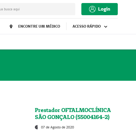
Login
ua busca aqui
ENCONTRE UM MÉDICO
ACESSO RÁPIDO
Prestador OFTALMOCLÍNICA
SÃO GONÇALO (55004164-2)
07 de Agosto de 2020