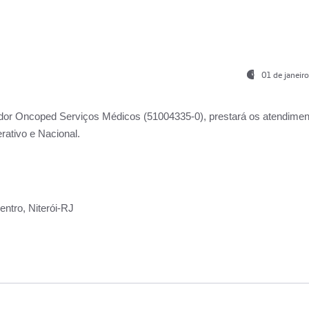
01 de janeir
ador
Oncoped Serviços Médicos
(51004335-0), prestará os atendime
rativo e Nacional.
ntro, Niterói-RJ