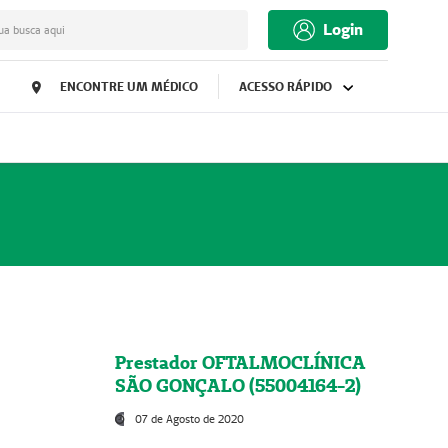
Login
ua busca aqui
ENCONTRE UM MÉDICO
ACESSO RÁPIDO
Prestador OFTALMOCLÍNICA
SÃO GONÇALO (55004164-2)
07 de Agosto de 2020