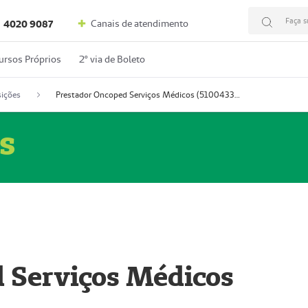
Faça s
Canais de atendimento
4020 9087
ursos Próprios
2º via de Boleto
ições
Prestador Oncoped Serviços Médicos (51004335-0)
s
 Serviços Médicos