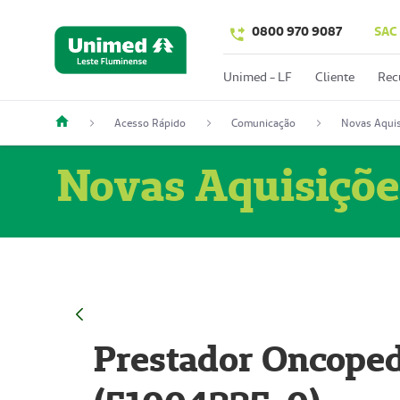
0800 970 9087
SAC
Unimed - LF
Cliente
Rec
Acesso Rápido
Comunicação
Novas Aquis
Novas Aquisiçõe
Prestador Oncoped