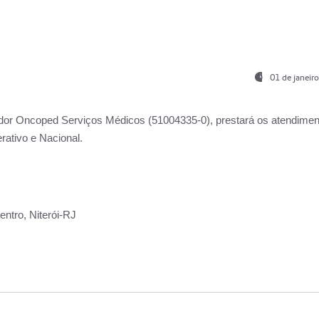
01 de janeir
ador
Oncoped Serviços Médicos
(51004335-0), prestará os atendime
rativo e Nacional.
ntro, Niterói-RJ