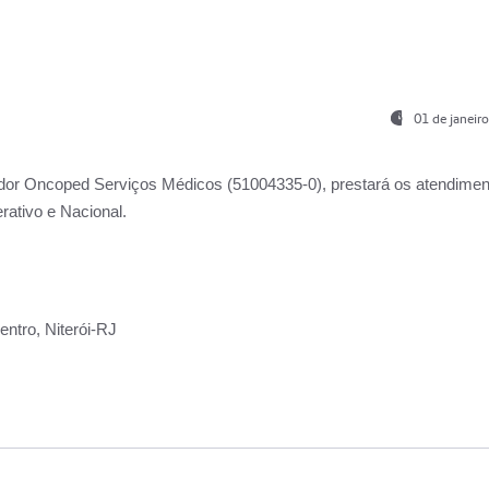
01 de janeir
ador
Oncoped Serviços Médicos
(51004335-0), prestará os atendime
rativo e Nacional.
ntro, Niterói-RJ