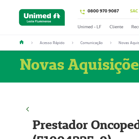
0800 970 9087
SAC
Unimed - LF
Cliente
Rec
Acesso Rápido
Comunicação
Novas Aquis
Novas Aquisiçõe
Prestador Oncoped