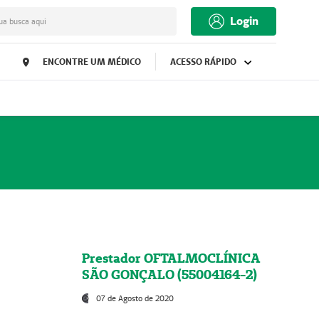
Login
ua busca aqui
ENCONTRE UM MÉDICO
ACESSO RÁPIDO
Prestador OFTALMOCLÍNICA
SÃO GONÇALO (55004164-2)
07 de Agosto de 2020