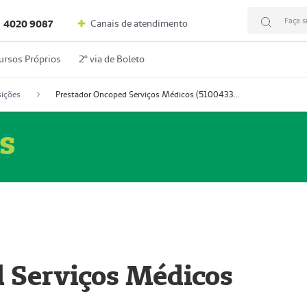
Faça s
Canais de atendimento
4020 9087
ursos Próprios
2º via de Boleto
ições
Prestador Oncoped Serviços Médicos (51004335-0)
s
 Serviços Médicos