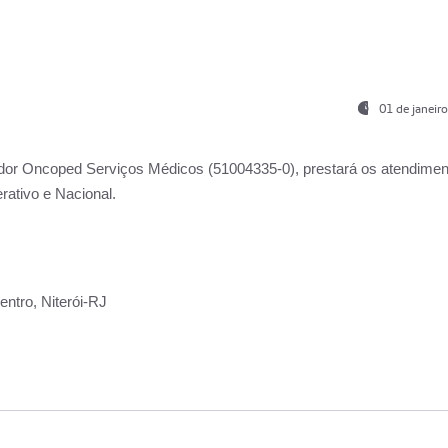
01 de janeir
ador
Oncoped Serviços Médicos
(51004335-0), prestará os atendime
rativo e Nacional.
ntro, Niterói-RJ