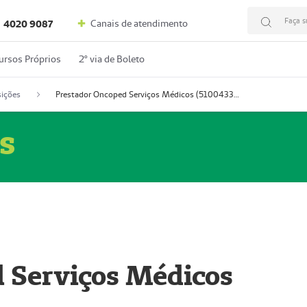
Faça s
Canais de atendimento
4020 9087
ursos Próprios
2º via de Boleto
ições
Prestador Oncoped Serviços Médicos (51004335-0)
s
 Serviços Médicos