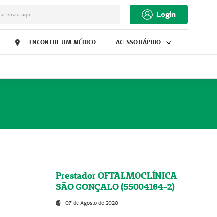
Login
ua busca aqui
ENCONTRE UM MÉDICO
ACESSO RÁPIDO
Prestador OFTALMOCLÍNICA
SÃO GONÇALO (55004164-2)
07 de Agosto de 2020