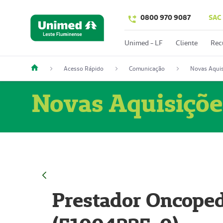
0800 970 9087
SAC
Unimed - LF
Cliente
Rec
Acesso Rápido
Comunicação
Novas Aquis
Novas Aquisiçõe
Prestador Oncoped