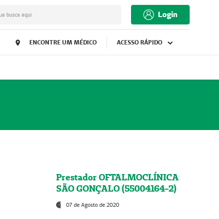
Login
ua busca aqui
ENCONTRE UM MÉDICO
ACESSO RÁPIDO
Prestador OFTALMOCLÍNICA
SÃO GONÇALO (55004164-2)
07 de Agosto de 2020