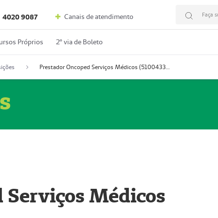
Faça s
Canais de atendimento
4020 9087
ursos Próprios
2º via de Boleto
ições
Prestador Oncoped Serviços Médicos (51004335-0)
s
 Serviços Médicos