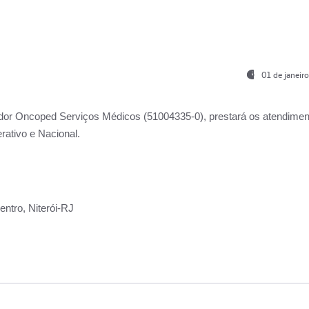
01 de janeir
ador
Oncoped Serviços Médicos
(51004335-0), prestará os atendime
rativo e Nacional.
ntro, Niterói-RJ