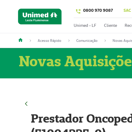
0800 970 9087
SAC
Unimed - LF
Cliente
Rec
Acesso Rápido
Comunicação
Novas Aquis
Novas Aquisiçõe
Prestador Oncoped