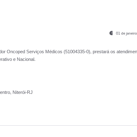
01 de janeir
ador
Oncoped Serviços Médicos
(51004335-0), prestará os atendime
rativo e Nacional.
ntro, Niterói-RJ