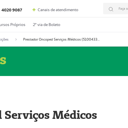
Faça s
Canais de atendimento
4020 9087
ursos Próprios
2º via de Boleto
ições
Prestador Oncoped Serviços Médicos (51004335-0)
s
 Serviços Médicos