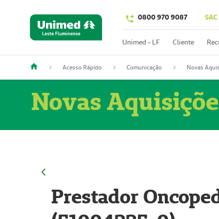
0800 970 9087
SAC
Unimed - LF
Cliente
Rec
Acesso Rápido
Comunicação
Novas Aquis
Novas Aquisiçõe
Prestador Oncoped