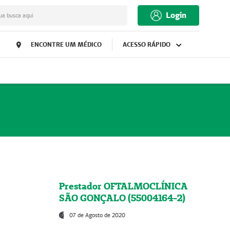
Login
ua busca aqui
ENCONTRE UM MÉDICO
ACESSO RÁPIDO
Prestador OFTALMOCLÍNICA
SÃO GONÇALO (55004164-2)
07 de Agosto de 2020