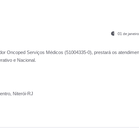
01 de janeir
ador
Oncoped Serviços Médicos
(51004335-0), prestará os atendime
rativo e Nacional.
ntro, Niterói-RJ