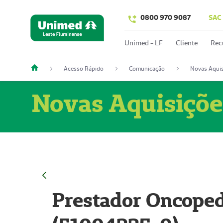
0800 970 9087
SAC
Unimed - LF
Cliente
Rec
Acesso Rápido
Comunicação
Novas Aquis
Novas Aquisiçõe
Prestador Oncoped