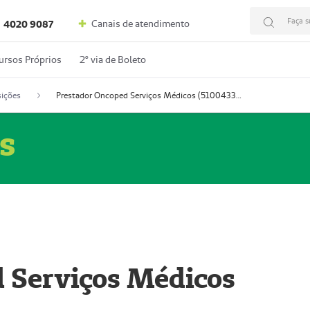
Faça s
Canais de atendimento
4020 9087
ursos Próprios
2º via de Boleto
ições
Prestador Oncoped Serviços Médicos (51004335-0)
s
 Serviços Médicos