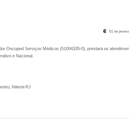
01 de janeir
ador
Oncoped Serviços Médicos
(51004335-0), prestará os atendime
rativo e Nacional.
ntro, Niterói-RJ