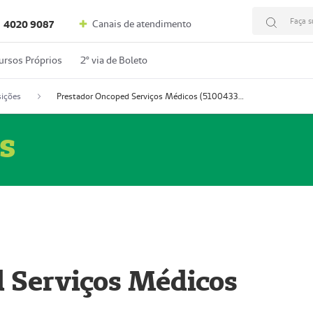
Faça s
Canais de atendimento
4020 9087
ursos Próprios
2º via de Boleto
ições
Prestador Oncoped Serviços Médicos (51004335-0)
s
 Serviços Médicos