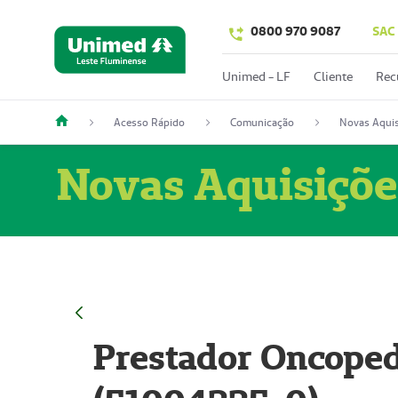
0800 970 9087
SAC
Unimed - LF
Cliente
Rec
Acesso Rápido
Comunicação
Novas Aquis
Novas Aquisiçõe
Prestador Oncoped