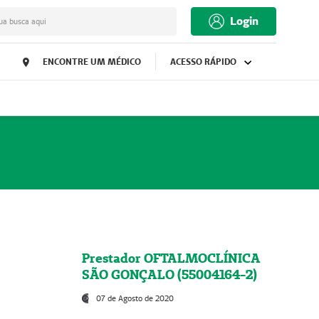
Login
ua busca aqui
ENCONTRE UM MÉDICO
ACESSO RÁPIDO
Prestador OFTALMOCLÍNICA
SÃO GONÇALO (55004164-2)
07 de Agosto de 2020