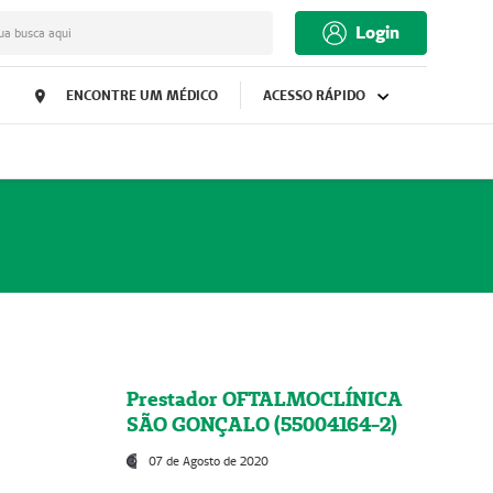
Login
ua busca aqui
ENCONTRE UM MÉDICO
ACESSO RÁPIDO
Prestador OFTALMOCLÍNICA
SÃO GONÇALO (55004164-2)
07 de Agosto de 2020