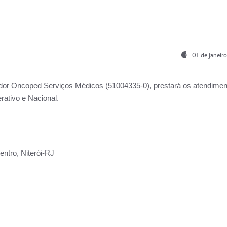
01 de janeir
ador
Oncoped Serviços Médicos
(51004335-0), prestará os atendime
rativo e Nacional.
ntro, Niterói-RJ