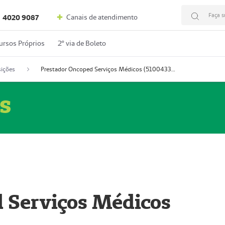
Faça s
Canais de atendimento
4020 9087
ursos Próprios
2º via de Boleto
ições
Prestador Oncoped Serviços Médicos (51004335-0)
s
 Serviços Médicos