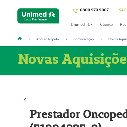
0800 970 9087
SAC
Unimed - LF
Cliente
Rec
Acesso Rápido
Comunicação
Novas Aquis
Novas Aquisiçõe
Prestador Oncoped