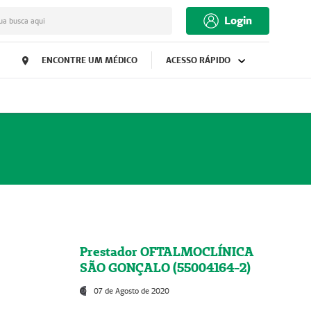
Login
ua busca aqui
ENCONTRE UM MÉDICO
ACESSO RÁPIDO
Prestador OFTALMOCLÍNICA
SÃO GONÇALO (55004164-2)
07 de Agosto de 2020