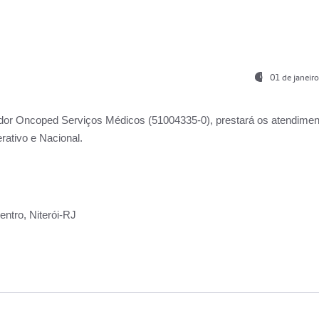
01 de janeir
ador
Oncoped Serviços Médicos
(51004335-0), prestará os atendime
rativo e Nacional.
ntro, Niterói-RJ