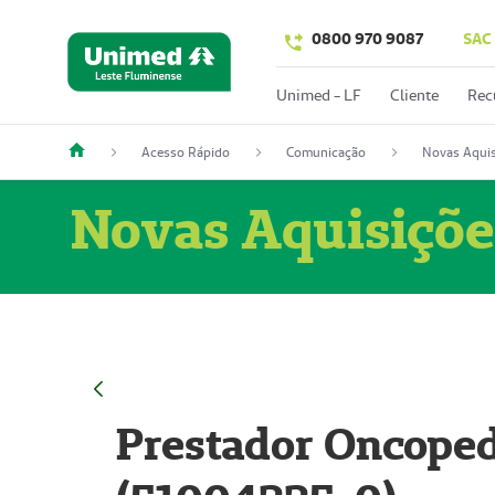
0800 970 9087
SAC
Unimed - LF
Cliente
Rec
Acesso Rápido
Comunicação
Novas Aquis
Novas Aquisiçõe
Prestador Oncoped