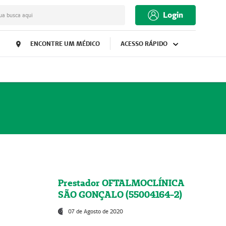
Login
ua busca aqui
ENCONTRE UM MÉDICO
ACESSO RÁPIDO
Prestador OFTALMOCLÍNICA
SÃO GONÇALO (55004164-2)
07 de Agosto de 2020