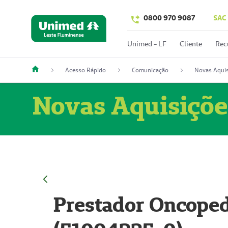
0800 970 9087
SAC
Unimed - LF
Cliente
Rec
Acesso Rápido
Comunicação
Novas Aquis
Novas Aquisiçõe
Prestador Oncoped