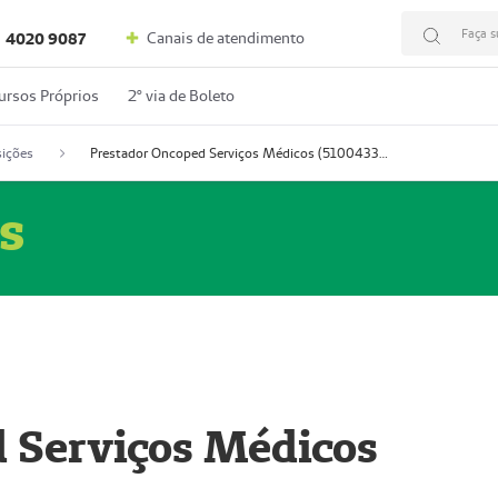
Faça s
Canais de atendimento
4020 9087
ursos Próprios
2º via de Boleto
ições
Prestador Oncoped Serviços Médicos (51004335-0)
s
 Serviços Médicos