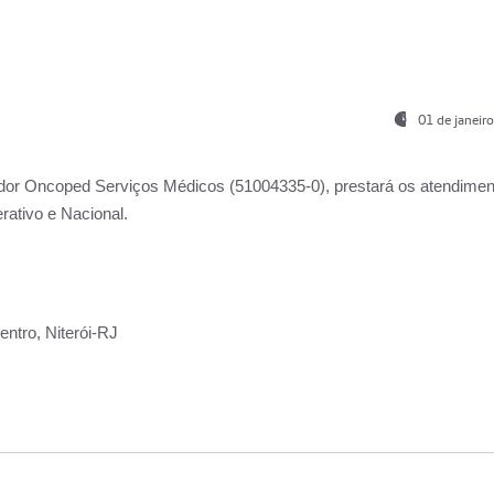
01 de janeir
ador
Oncoped Serviços Médicos
(51004335-0), prestará os atendime
rativo e Nacional.
ntro, Niterói-RJ