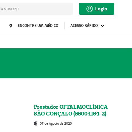
Login
ua busca aqui
ENCONTRE UM MÉDICO
ACESSO RÁPIDO
Prestador OFTALMOCLÍNICA
SÃO GONÇALO (55004164-2)
07 de Agosto de 2020