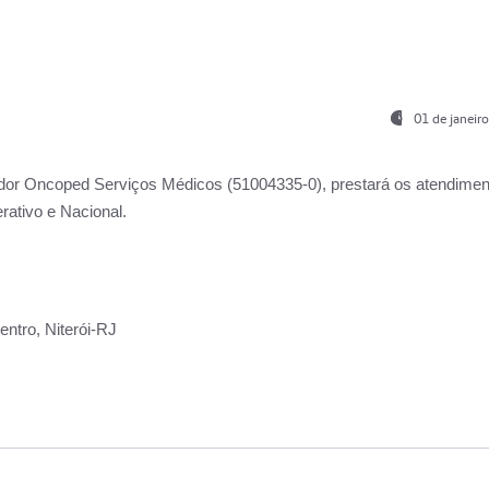
01 de janeir
ador
Oncoped Serviços Médicos
(51004335-0), prestará os atendime
rativo e Nacional.
ntro, Niterói-RJ