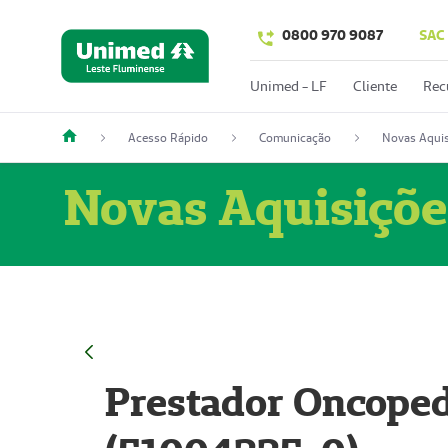
0800 970 9087
SAC
Unimed - LF
Cliente
Rec
Acesso Rápido
Comunicação
Novas Aquis
Novas Aquisiçõe
Prestador Oncoped