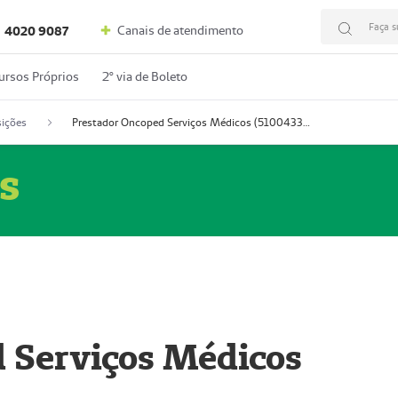
Faça s
Canais de atendimento
4020 9087
ursos Próprios
2º via de Boleto
ições
Prestador Oncoped Serviços Médicos (51004335-0)
s
 Serviços Médicos