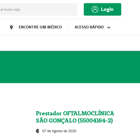
Login
ua busca aqui
ENCONTRE UM MÉDICO
ACESSO RÁPIDO
Prestador OFTALMOCLÍNICA
SÃO GONÇALO (55004164-2)
07 de Agosto de 2020