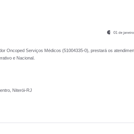
01 de janeir
ador
Oncoped Serviços Médicos
(51004335-0), prestará os atendime
rativo e Nacional.
ntro, Niterói-RJ