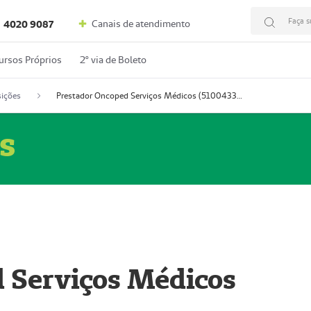
Faça s
Canais de atendimento
4020 9087
ursos Próprios
2º via de Boleto
ições
Prestador Oncoped Serviços Médicos (51004335-0)
s
 Serviços Médicos