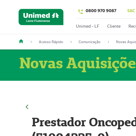
0800 970 9087
SAC
Unimed - LF
Cliente
Rec
Acesso Rápido
Comunicação
Novas Aquis
Novas Aquisiçõe
Prestador Oncoped