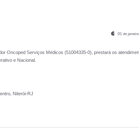
01 de janeir
ador
Oncoped Serviços Médicos
(51004335-0), prestará os atendime
rativo e Nacional.
ntro, Niterói-RJ