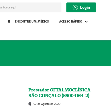
Login
ua busca aqui
ENCONTRE UM MÉDICO
ACESSO RÁPIDO
Prestador OFTALMOCLÍNICA
SÃO GONÇALO (55004164-2)
07 de Agosto de 2020