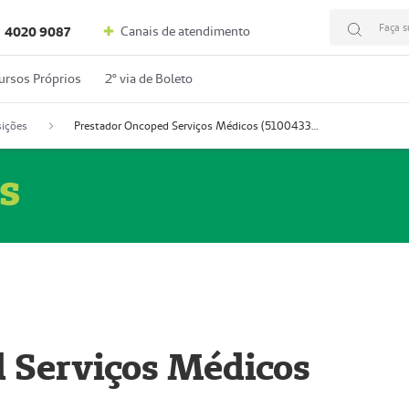
Faça s
Canais de atendimento
4020 9087
ursos Próprios
2º via de Boleto
ições
Prestador Oncoped Serviços Médicos (51004335-0)
s
 Serviços Médicos