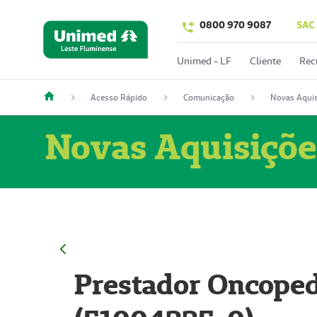
0800 970 9087
SAC
Unimed - LF
Cliente
Rec
Acesso Rápido
Comunicação
Novas Aquis
Novas Aquisiçõe
Prestador Oncoped