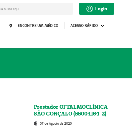
Login
ua busca aqui
ENCONTRE UM MÉDICO
ACESSO RÁPIDO
Prestador OFTALMOCLÍNICA
SÃO GONÇALO (55004164-2)
07 de Agosto de 2020