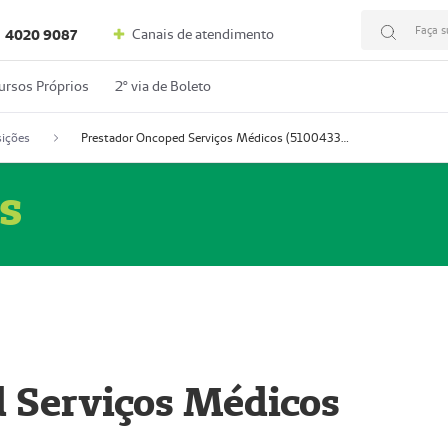
Faça s
Canais de atendimento
4020 9087
ursos Próprios
2º via de Boleto
ições
Prestador Oncoped Serviços Médicos (51004335-0)
s
 Serviços Médicos