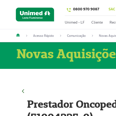
0800 970 9087
SAC
Unimed - LF
Cliente
Rec
Acesso Rápido
Comunicação
Novas Aquis
Novas Aquisiçõe
Prestador Oncoped