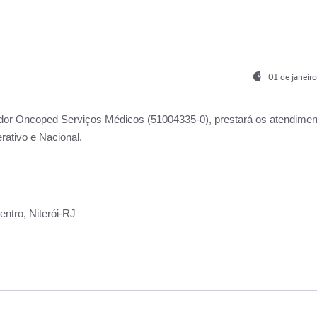
01 de janeir
ador
Oncoped Serviços Médicos
(51004335-0), prestará os atendime
rativo e Nacional.
ntro, Niterói-RJ