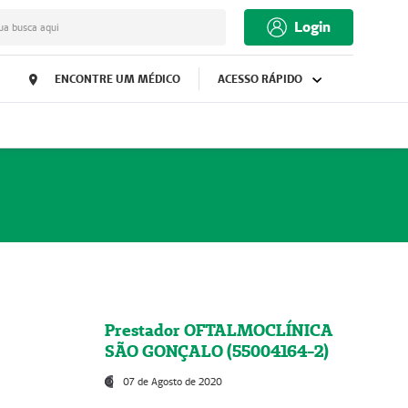
Login
ua busca aqui
ENCONTRE UM MÉDICO
ACESSO RÁPIDO
Prestador OFTALMOCLÍNICA
SÃO GONÇALO (55004164-2)
07 de Agosto de 2020