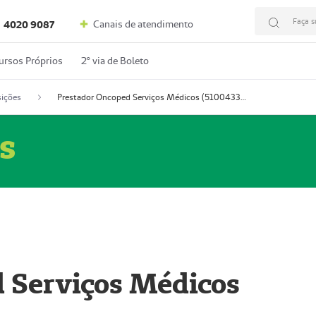
Faça s
Canais de atendimento
4020 9087
ursos Próprios
2º via de Boleto
ições
Prestador Oncoped Serviços Médicos (51004335-0)
s
 Serviços Médicos