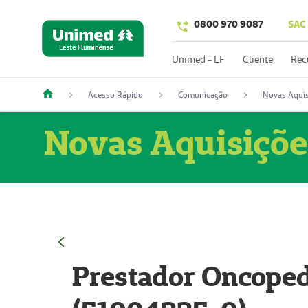
0800 970 9087
SAC
Unimed - LF
Cliente
Rec
Acesso Rápido
Comunicação
Novas Aquis
Novas Aquisiçõe
Prestador Oncoped