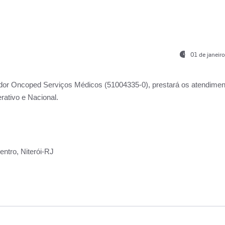
01 de janeir
ador
Oncoped Serviços Médicos
(51004335-0), prestará os atendime
rativo e Nacional.
ntro, Niterói-RJ