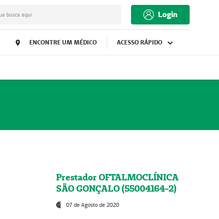
Login
ua busca aqui
ENCONTRE UM MÉDICO
ACESSO RÁPIDO
Prestador OFTALMOCLÍNICA
SÃO GONÇALO (55004164-2)
07 de Agosto de 2020