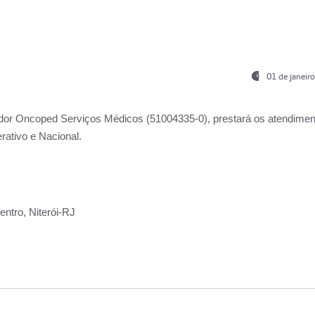
01 de janeir
ador
Oncoped Serviços Médicos
(51004335-0), prestará os atendime
rativo e Nacional.
ntro, Niterói-RJ