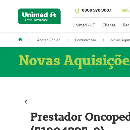
0800 970 9087
SAC
Unimed - LF
Cliente
Rec
Acesso Rápido
Comunicação
Novas Aquis
Novas Aquisiçõe
Prestador Oncoped