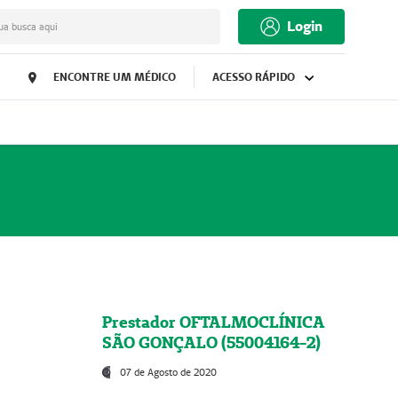
Login
ua busca aqui
ENCONTRE UM MÉDICO
ACESSO RÁPIDO
Prestador OFTALMOCLÍNICA
SÃO GONÇALO (55004164-2)
07 de Agosto de 2020