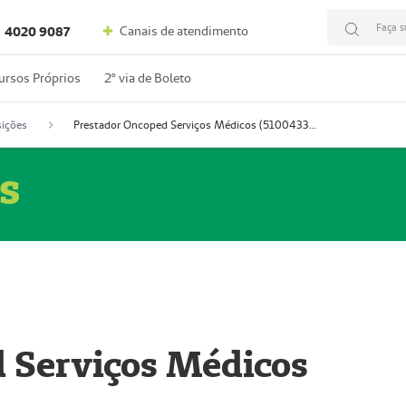
Faça s
Canais de atendimento
4020 9087
ursos Próprios
2º via de Boleto
ições
Prestador Oncoped Serviços Médicos (51004335-0)
s
 Serviços Médicos