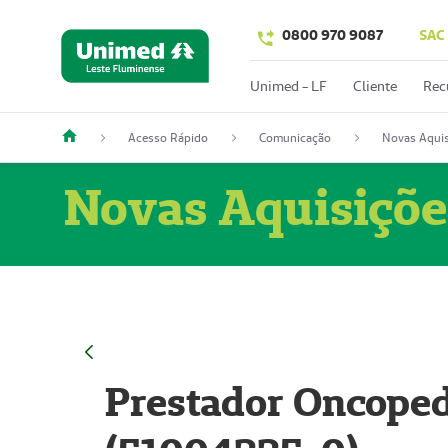
0800 970 9087
SAC
Unimed - LF
Cliente
Rec
Acesso Rápido
Comunicação
Novas Aquis
Novas Aquisiçõe
Prestador Oncoped