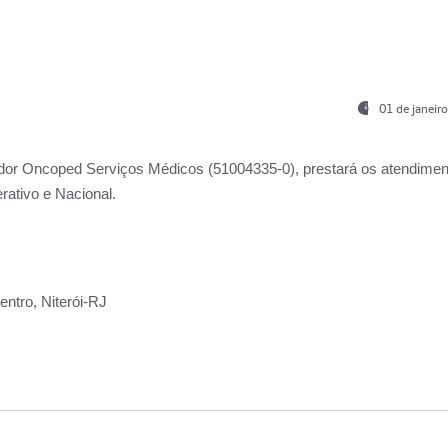
01 de janeir
ador
Oncoped Serviços Médicos
(51004335-0), prestará os atendime
rativo e Nacional.
ntro, Niterói-RJ