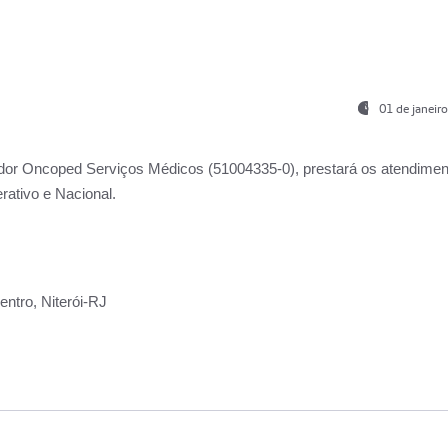
01 de janeir
ador
Oncoped Serviços Médicos
(51004335-0), prestará os atendime
rativo e Nacional.
ntro, Niterói-RJ