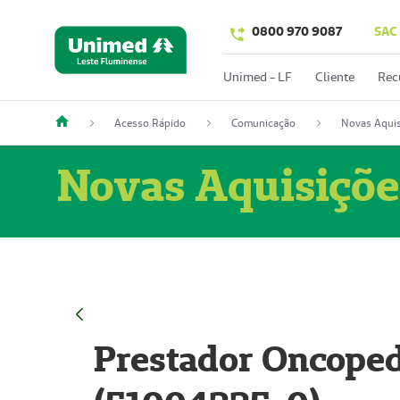
0800 970 9087
SAC
Unimed - LF
Cliente
Rec
Acesso Rápido
Comunicação
Novas Aquis
Novas Aquisiçõe
Prestador Oncoped