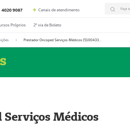
Faça s
Canais de atendimento
4020 9087
ursos Próprios
2º via de Boleto
ições
Prestador Oncoped Serviços Médicos (51004335-0)
s
 Serviços Médicos