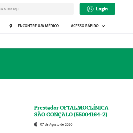
Login
ua busca aqui
ENCONTRE UM MÉDICO
ACESSO RÁPIDO
Prestador OFTALMOCLÍNICA
SÃO GONÇALO (55004164-2)
07 de Agosto de 2020