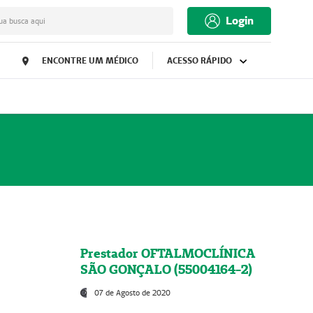
Login
ua busca aqui
ENCONTRE UM MÉDICO
ACESSO RÁPIDO
Prestador OFTALMOCLÍNICA
SÃO GONÇALO (55004164-2)
07 de Agosto de 2020