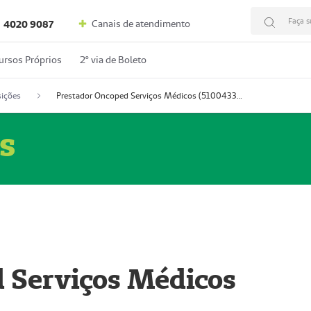
Faça s
Canais de atendimento
4020 9087
ursos Próprios
2º via de Boleto
ições
Prestador Oncoped Serviços Médicos (51004335-0)
s
 Serviços Médicos