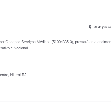
01 de janeir
ador
Oncoped Serviços Médicos
(51004335-0), prestará os atendime
rativo e Nacional.
ntro, Niterói-RJ