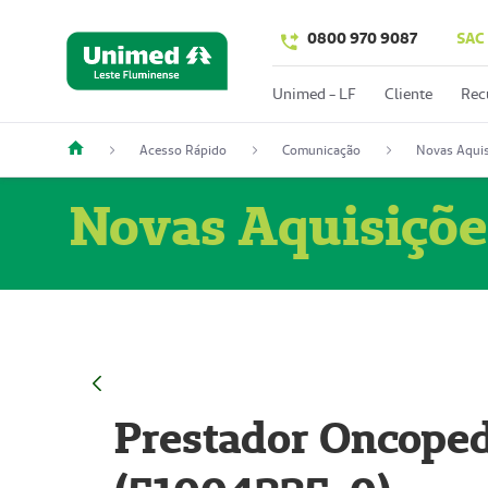
0800 970 9087
SAC
Unimed - LF
Cliente
Rec
Acesso Rápido
Comunicação
Novas Aquis
Novas Aquisiçõe
Prestador Oncoped