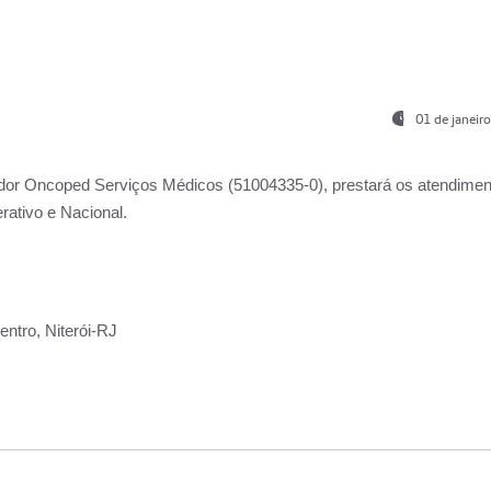
01 de janeir
ador
Oncoped Serviços Médicos
(51004335-0), prestará os atendime
rativo e Nacional.
ntro, Niterói-RJ