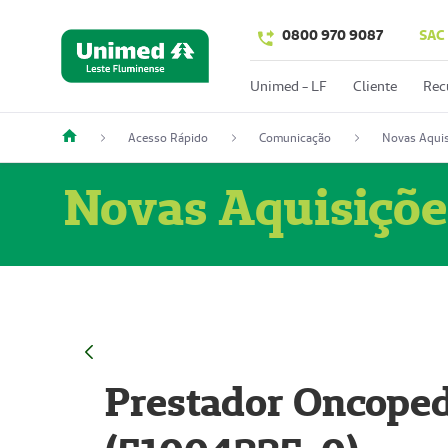
0800 970 9087
SAC
Unimed - LF
Cliente
Rec
Acesso Rápido
Comunicação
Novas Aquis
Novas Aquisiçõe
Prestador Oncoped