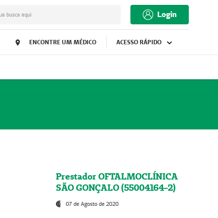
Login
ua busca aqui
ENCONTRE UM MÉDICO
ACESSO RÁPIDO
Prestador OFTALMOCLÍNICA
SÃO GONÇALO (55004164-2)
07 de Agosto de 2020