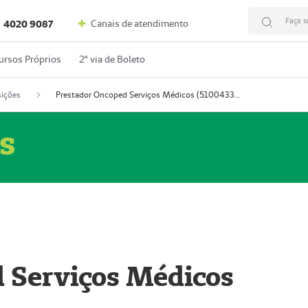
Faça s
Canais de atendimento
4020 9087
ursos Próprios
2º via de Boleto
ições
Prestador Oncoped Serviços Médicos (51004335-0)
s
 Serviços Médicos