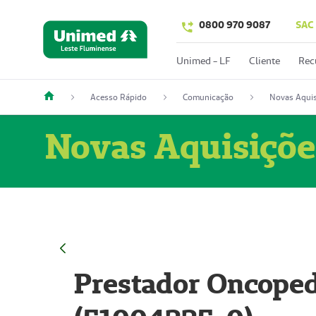
0800 970 9087
SAC
Unimed - LF
Cliente
Rec
Acesso Rápido
Comunicação
Novas Aquis
Novas Aquisiçõe
Prestador Oncoped