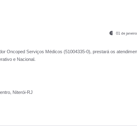
01 de janeir
ador
Oncoped Serviços Médicos
(51004335-0), prestará os atendime
rativo e Nacional.
ntro, Niterói-RJ