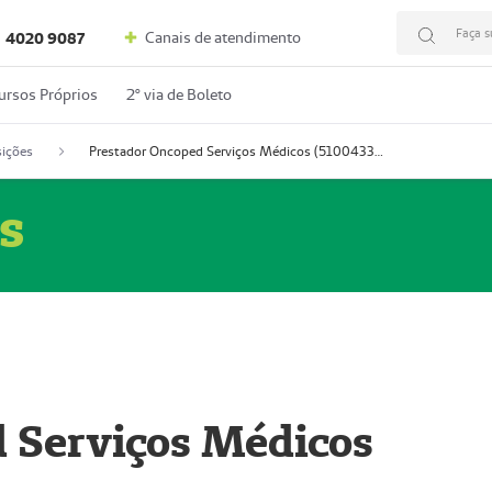
Faça s
Canais de atendimento
4020 9087
ursos Próprios
2º via de Boleto
ições
Prestador Oncoped Serviços Médicos (51004335-0)
s
 Serviços Médicos