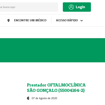
Login
ua busca aqui
ENCONTRE UM MÉDICO
ACESSO RÁPIDO
Prestador OFTALMOCLÍNICA
SÃO GONÇALO (55004164-2)
07 de Agosto de 2020