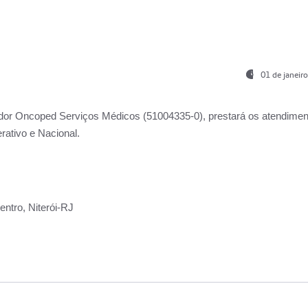
01 de janeir
ador
Oncoped Serviços Médicos
(51004335-0), prestará os atendime
rativo e Nacional.
ntro, Niterói-RJ