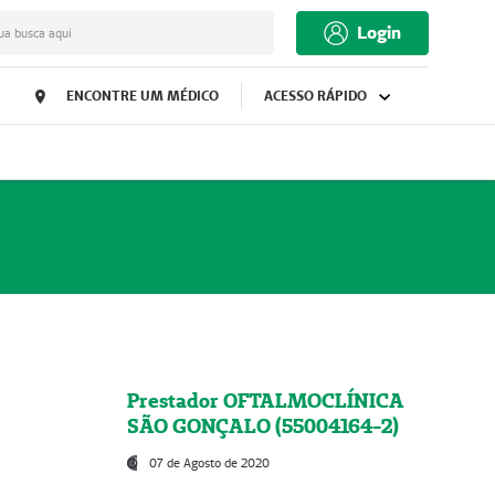
Login
ua busca aqui
ENCONTRE UM MÉDICO
ACESSO RÁPIDO
Prestador OFTALMOCLÍNICA
SÃO GONÇALO (55004164-2)
07 de Agosto de 2020