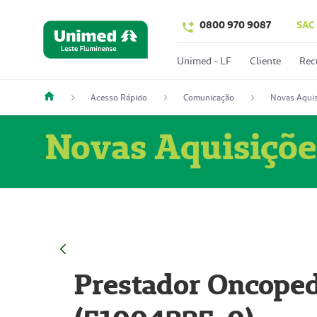
0800 970 9087
SAC
Unimed - LF
Cliente
Rec
Acesso Rápido
Comunicação
Novas Aquis
Novas Aquisiçõe
Prestador Oncoped