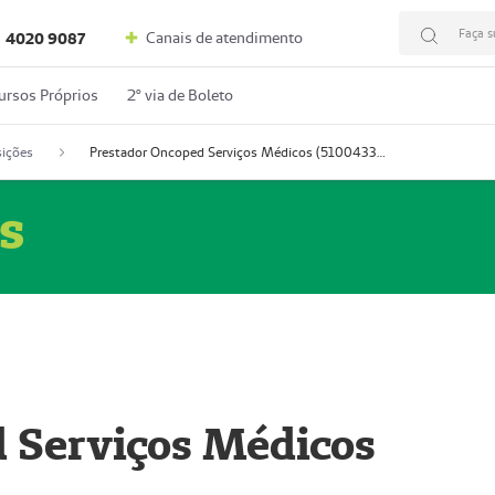
Faça s
Canais de atendimento
4020 9087
ursos Próprios
2º via de Boleto
ições
Prestador Oncoped Serviços Médicos (51004335-0)
s
 Serviços Médicos