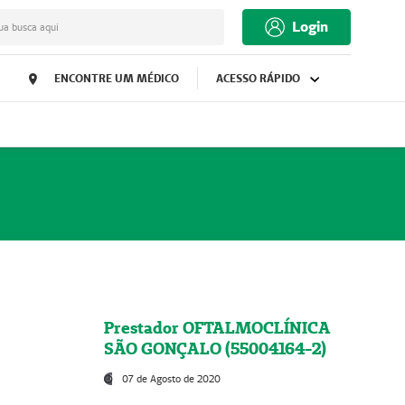
Login
ua busca aqui
ENCONTRE UM MÉDICO
ACESSO RÁPIDO
Prestador OFTALMOCLÍNICA
SÃO GONÇALO (55004164-2)
07 de Agosto de 2020