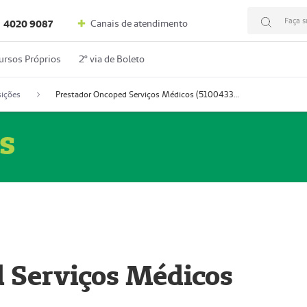
Faça s
Canais de atendimento
4020 9087
ursos Próprios
2º via de Boleto
ições
Prestador Oncoped Serviços Médicos (51004335-0)
s
 Serviços Médicos