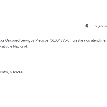
01 de janeir
ador
Oncoped Serviços Médicos
(51004335-0), prestará os atendime
rativo e Nacional.
ntro, Niterói-RJ