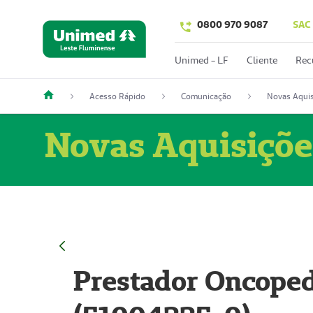
0800 970 9087
SAC
Unimed - LF
Cliente
Rec
Acesso Rápido
Comunicação
Novas Aquis
Novas Aquisiçõe
Prestador Oncoped