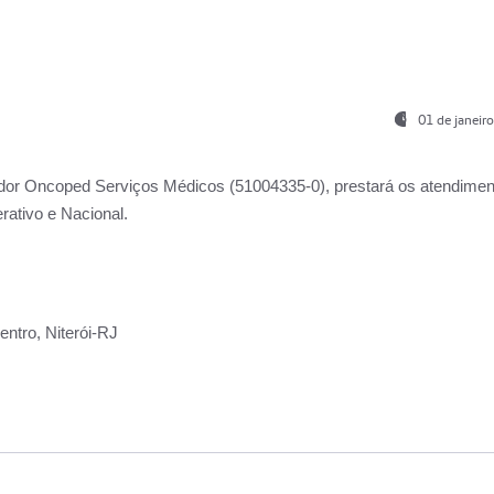
01 de janeir
ador
Oncoped Serviços Médicos
(51004335-0), prestará os atendime
rativo e Nacional.
ntro, Niterói-RJ