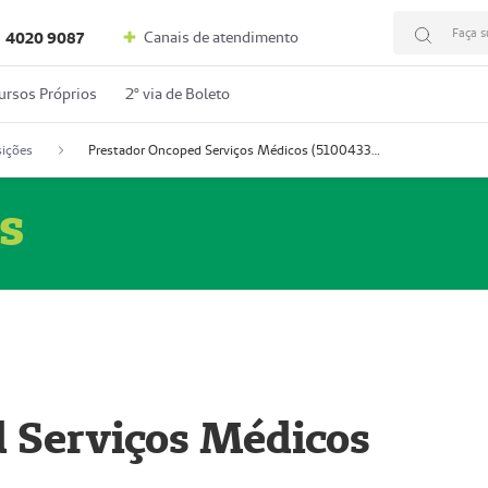
Faça s
Canais de atendimento
4020 9087
ursos Próprios
2º via de Boleto
ições
Prestador Oncoped Serviços Médicos (51004335-0)
s
 Serviços Médicos