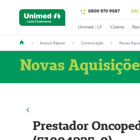
0800 970 9087
SAC
Unimed - LF
Cliente
Rec
Acesso Rápido
Comunicação
Novas Aquis
Novas Aquisiçõe
Prestador Oncoped