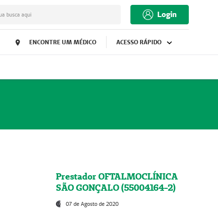
Login
ua busca aqui
ENCONTRE UM MÉDICO
ACESSO RÁPIDO
Prestador OFTALMOCLÍNICA
SÃO GONÇALO (55004164-2)
07 de Agosto de 2020