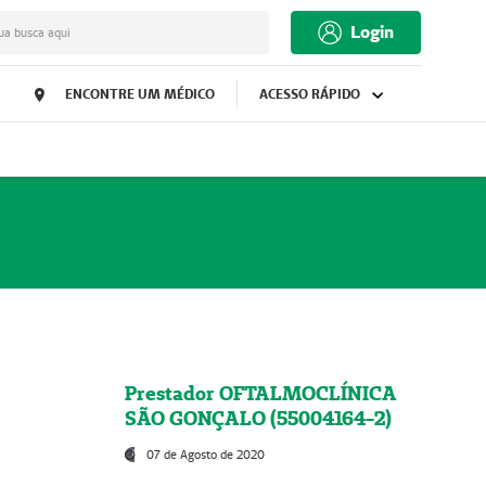
Login
ua busca aqui
ENCONTRE UM MÉDICO
ACESSO RÁPIDO
Prestador OFTALMOCLÍNICA
SÃO GONÇALO (55004164-2)
07 de Agosto de 2020