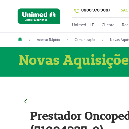
0800 970 9087
SAC
Unimed - LF
Cliente
Rec
Acesso Rápido
Comunicação
Novas Aquis
Novas Aquisiçõe
Prestador Oncoped