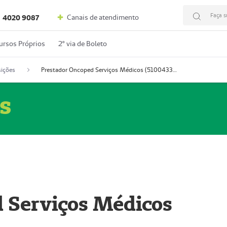
Faça s
Canais de atendimento
4020 9087
ursos Próprios
2º via de Boleto
ições
Prestador Oncoped Serviços Médicos (51004335-0)
s
 Serviços Médicos