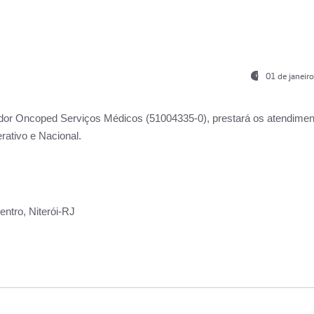
01 de janeir
ador
Oncoped Serviços Médicos
(51004335-0), prestará os atendime
rativo e Nacional.
ntro, Niterói-RJ