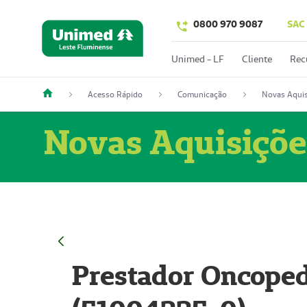
0800 970 9087
SAC
Unimed - LF
Cliente
Rec
Acesso Rápido
Comunicação
Novas Aquis
Novas Aquisiçõe
Prestador Oncoped