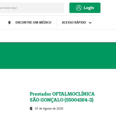
Login
ua busca aqui
ENCONTRE UM MÉDICO
ACESSO RÁPIDO
Prestador OFTALMOCLÍNICA
SÃO GONÇALO (55004164-2)
07 de Agosto de 2020