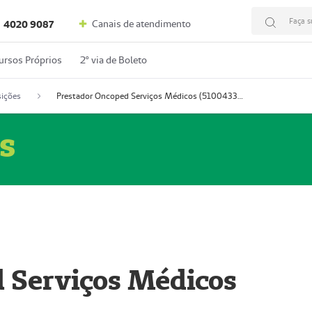
Faça s
Canais de atendimento
4020 9087
ursos Próprios
2º via de Boleto
ições
Prestador Oncoped Serviços Médicos (51004335-0)
s
 Serviços Médicos