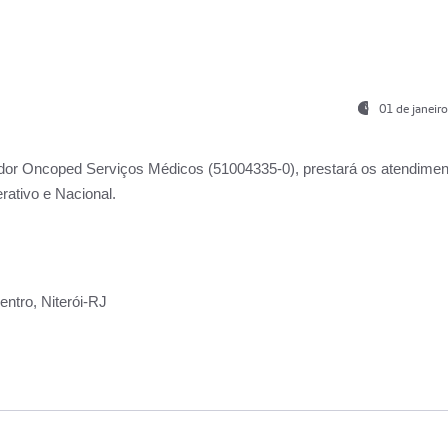
01 de janeir
ador
Oncoped Serviços Médicos
(51004335-0), prestará os atendime
rativo e Nacional.
ntro, Niterói-RJ