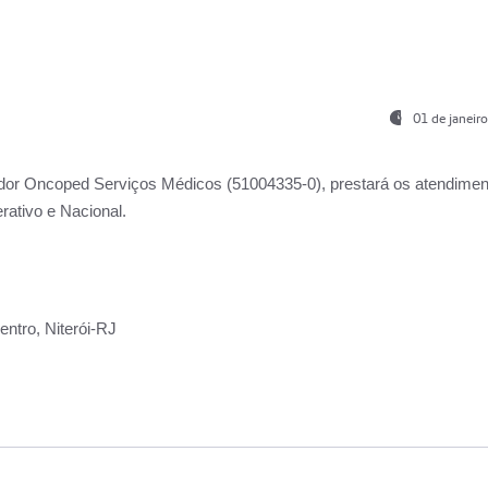
01 de janeir
ador
Oncoped Serviços Médicos
(51004335-0), prestará os atendime
rativo e Nacional.
ntro, Niterói-RJ