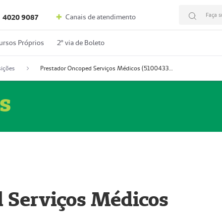
Faça s
Canais de atendimento
4020 9087
ursos Próprios
2º via de Boleto
ições
Prestador Oncoped Serviços Médicos (51004335-0)
s
 Serviços Médicos