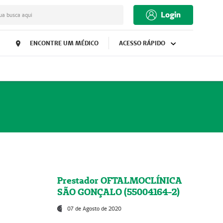
Login
ua busca aqui
ENCONTRE UM MÉDICO
ACESSO RÁPIDO
Prestador OFTALMOCLÍNICA
SÃO GONÇALO (55004164-2)
07 de Agosto de 2020