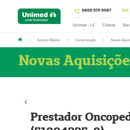
0800 970 9087
SAC
Unimed - LF
Cliente
Rec
Acesso Rápido
Comunicação
Novas Aquis
Novas Aquisiçõe
Prestador Oncoped