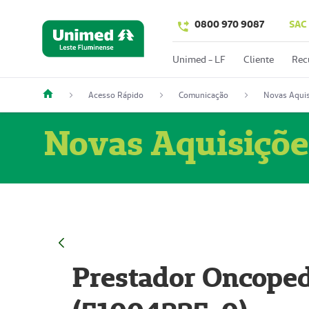
0800 970 9087
SAC
Unimed - LF
Cliente
Rec
Acesso Rápido
Comunicação
Novas Aquis
Novas Aquisiçõe
Prestador Oncoped