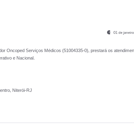
01 de janeir
ador
Oncoped Serviços Médicos
(51004335-0), prestará os atendime
rativo e Nacional.
ntro, Niterói-RJ