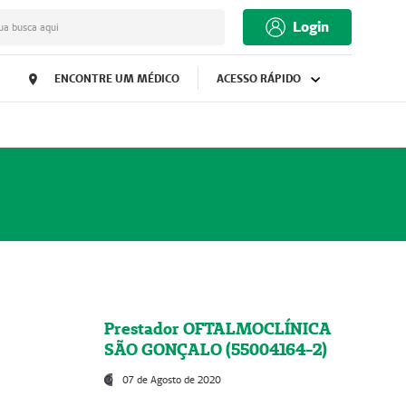
Login
ua busca aqui
ENCONTRE UM MÉDICO
ACESSO RÁPIDO
Prestador OFTALMOCLÍNICA
SÃO GONÇALO (55004164-2)
07 de Agosto de 2020