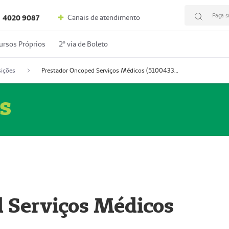
Faça s
Canais de atendimento
4020 9087
ursos Próprios
2º via de Boleto
ições
Prestador Oncoped Serviços Médicos (51004335-0)
s
 Serviços Médicos