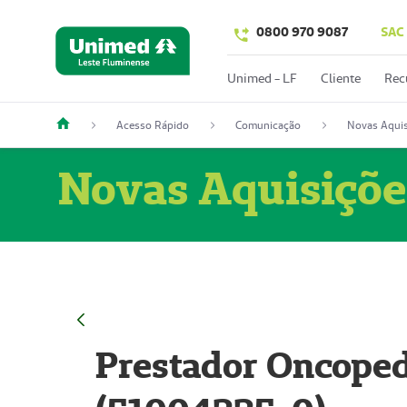
0800 970 9087
SAC
Unimed - LF
Cliente
Rec
Acesso Rápido
Comunicação
Novas Aquis
Novas Aquisiçõe
Prestador Oncoped