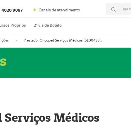
Faça s
Canais de atendimento
4020 9087
ursos Próprios
2º via de Boleto
ições
Prestador Oncoped Serviços Médicos (51004335-0)
s
 Serviços Médicos