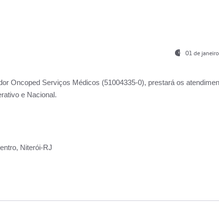
01 de janeir
ador
Oncoped Serviços Médicos
(51004335-0), prestará os atendime
rativo e Nacional.
ntro, Niterói-RJ