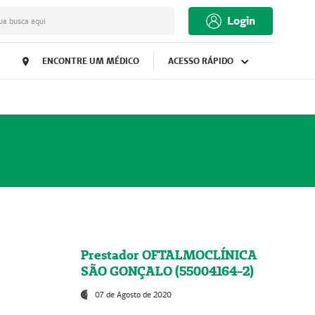
Login
ua busca aqui
ENCONTRE UM MÉDICO
ACESSO RÁPIDO
Prestador OFTALMOCLÍNICA
SÃO GONÇALO (55004164-2)
07 de Agosto de 2020