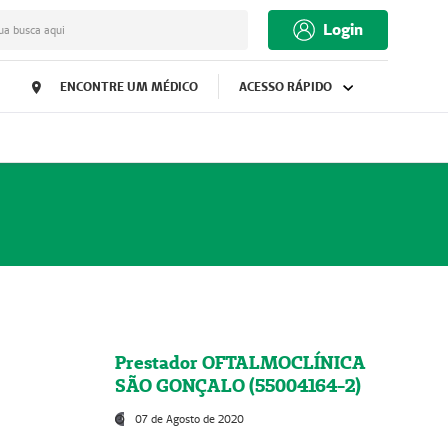
Login
ua busca aqui
ENCONTRE UM MÉDICO
ACESSO RÁPIDO
Prestador OFTALMOCLÍNICA
SÃO GONÇALO (55004164-2)
07 de Agosto de 2020