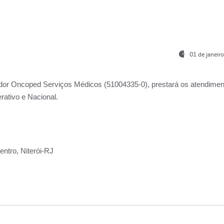
01 de janeir
ador
Oncoped Serviços Médicos
(51004335-0), prestará os atendime
rativo e Nacional.
ntro, Niterói-RJ