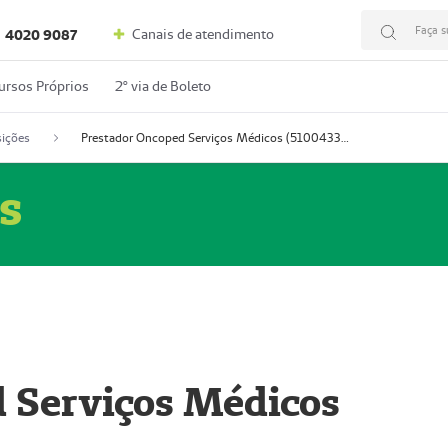
Faça s
Canais de atendimento
4020 9087
ursos Próprios
2º via de Boleto
ições
Prestador Oncoped Serviços Médicos (51004335-0)
s
 Serviços Médicos