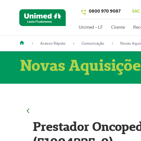
0800 970 9087
SAC
Unimed - LF
Cliente
Rec
Acesso Rápido
Comunicação
Novas Aquis
Novas Aquisiçõe
Prestador Oncoped