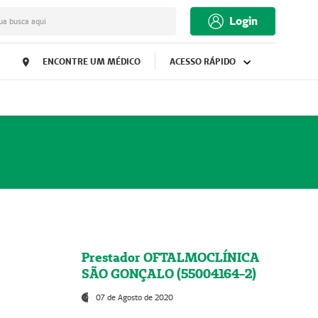
Login
ua busca aqui
ENCONTRE UM MÉDICO
ACESSO RÁPIDO
Prestador OFTALMOCLÍNICA
SÃO GONÇALO (55004164-2)
07 de Agosto de 2020