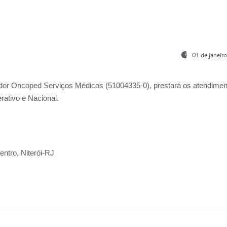
01 de janeir
ador
Oncoped Serviços Médicos
(51004335-0), prestará os atendime
rativo e Nacional.
ntro, Niterói-RJ