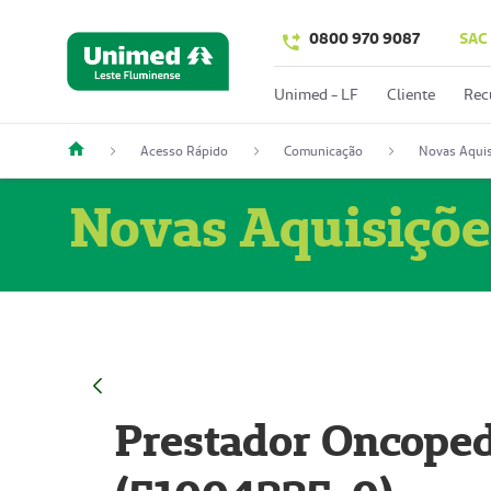
0800 970 9087
SAC
Unimed - LF
Cliente
Rec
Acesso Rápido
Comunicação
Novas Aquis
Novas Aquisiçõe
Prestador Oncoped