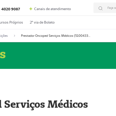
Faça s
Canais de atendimento
4020 9087
ursos Próprios
2º via de Boleto
ições
Prestador Oncoped Serviços Médicos (51004335-0)
s
 Serviços Médicos