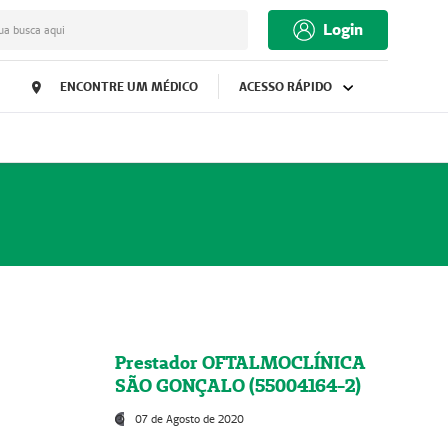
Login
ua busca aqui
ENCONTRE UM MÉDICO
ACESSO RÁPIDO
Prestador OFTALMOCLÍNICA
SÃO GONÇALO (55004164-2)
07 de Agosto de 2020