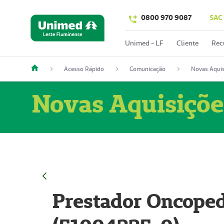
0800 970 9087
SAC
Unimed - LF
Cliente
Rec
Acesso Rápido
Comunicação
Novas Aquis
Novas Aquisiçõe
Prestador Oncoped