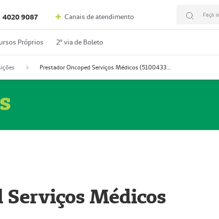
Faça s
Canais de atendimento
4020 9087
ursos Próprios
2º via de Boleto
ições
Prestador Oncoped Serviços Médicos (51004335-0)
s
 Serviços Médicos