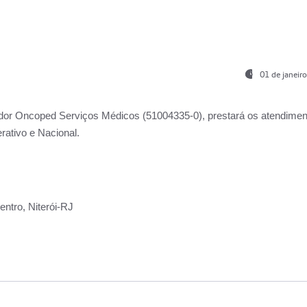
01 de janeir
ador
Oncoped Serviços Médicos
(51004335-0), prestará os atendime
rativo e Nacional.
ntro, Niterói-RJ