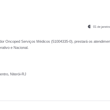
01 de janeir
ador
Oncoped Serviços Médicos
(51004335-0), prestará os atendime
rativo e Nacional.
ntro, Niterói-RJ