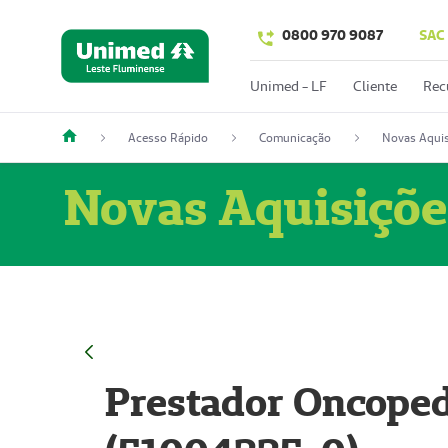
0800 970 9087
SAC
Unimed - LF
Cliente
Rec
Acesso Rápido
Comunicação
Novas Aquis
Novas Aquisiçõe
Prestador Oncoped