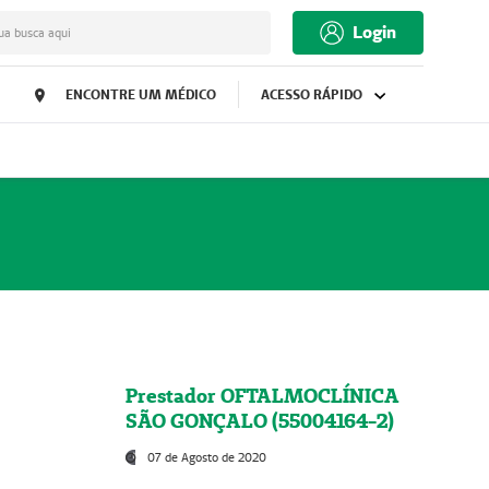
Login
ua busca aqui
ENCONTRE UM MÉDICO
ACESSO RÁPIDO
Prestador OFTALMOCLÍNICA
SÃO GONÇALO (55004164-2)
07 de Agosto de 2020