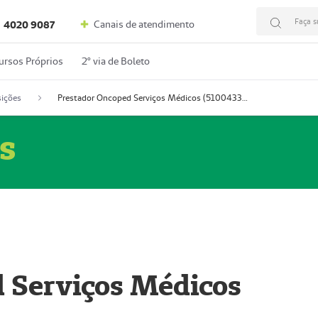
Faça s
Canais de atendimento
4020 9087
ursos Próprios
2º via de Boleto
ições
Prestador Oncoped Serviços Médicos (51004335-0)
s
 Serviços Médicos