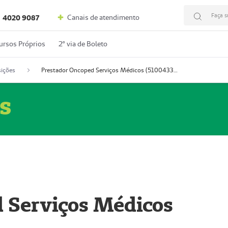
Faça s
Canais de atendimento
4020 9087
ursos Próprios
2º via de Boleto
ições
Prestador Oncoped Serviços Médicos (51004335-0)
s
 Serviços Médicos