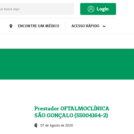
Login
ua busca aqui
ENCONTRE UM MÉDICO
ACESSO RÁPIDO
Prestador OFTALMOCLÍNICA
SÃO GONÇALO (55004164-2)
07 de Agosto de 2020