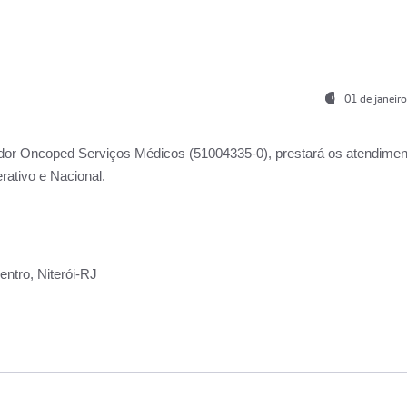
01 de janeir
ador
Oncoped Serviços Médicos
(51004335-0), prestará os atendime
rativo e Nacional.
ntro, Niterói-RJ