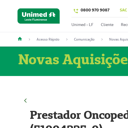
0800 970 9087
SAC
Unimed - LF
Cliente
Rec
Acesso Rápido
Comunicação
Novas Aquis
Novas Aquisiçõe
Prestador Oncoped