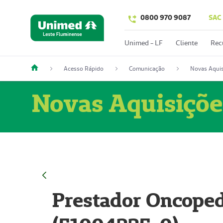
0800 970 9087
SAC
Unimed - LF
Cliente
Rec
Acesso Rápido
Comunicação
Novas Aquis
Novas Aquisiçõe
Prestador Oncoped