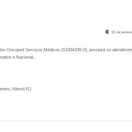
01 de janeir
ador
Oncoped Serviços Médicos
(51004335-0), prestará os atendime
rativo e Nacional.
ntro, Niterói-RJ