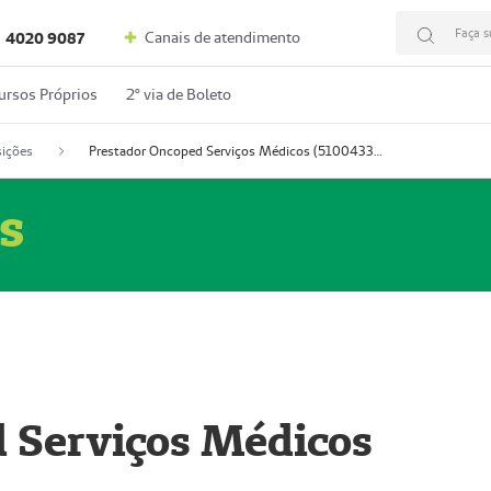
Faça s
Canais de atendimento
4020 9087
ursos Próprios
2º via de Boleto
ições
Prestador Oncoped Serviços Médicos (51004335-0)
s
 Serviços Médicos