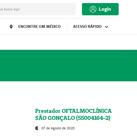
Login
ua busca aqui
ENCONTRE UM MÉDICO
ACESSO RÁPIDO
Prestador OFTALMOCLÍNICA
SÃO GONÇALO (55004164-2)
07 de Agosto de 2020