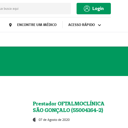
Login
ua busca aqui
ENCONTRE UM MÉDICO
ACESSO RÁPIDO
Prestador OFTALMOCLÍNICA
SÃO GONÇALO (55004164-2)
07 de Agosto de 2020