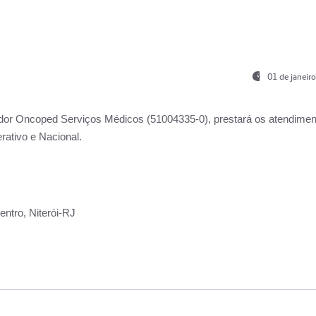
01 de janeir
ador
Oncoped Serviços Médicos
(51004335-0), prestará os atendime
rativo e Nacional.
ntro, Niterói-RJ