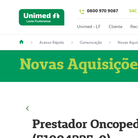
0800 970 9087
SAC
Unimed - LF
Cliente
Rec
Acesso Rápido
Comunicação
Novas Aquis
Novas Aquisiçõe
Prestador Oncoped