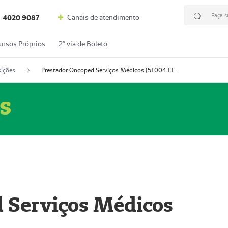
Faça s
Canais de atendimento
4020 9087
ursos Próprios
2º via de Boleto
ições
Prestador Oncoped Serviços Médicos (51004335-0)
s
 Serviços Médicos