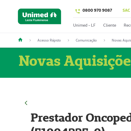
0800 970 9087
SAC
Unimed - LF
Cliente
Rec
Acesso Rápido
Comunicação
Novas Aquis
Novas Aquisiçõe
Prestador Oncoped