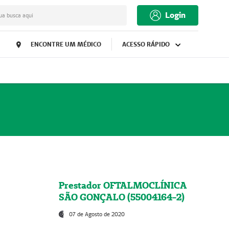
Login
ua busca aqui
ENCONTRE UM MÉDICO
ACESSO RÁPIDO
Prestador OFTALMOCLÍNICA
SÃO GONÇALO (55004164-2)
07 de Agosto de 2020