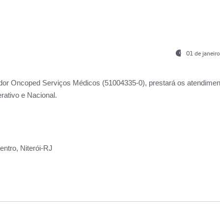
01 de janeir
ador
Oncoped Serviços Médicos
(51004335-0), prestará os atendime
rativo e Nacional.
ntro, Niterói-RJ