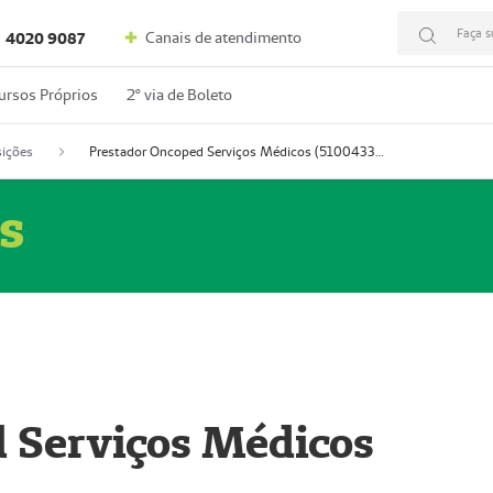
Faça s
Canais de atendimento
4020 9087
ursos Próprios
2º via de Boleto
ições
Prestador Oncoped Serviços Médicos (51004335-0)
s
 Serviços Médicos