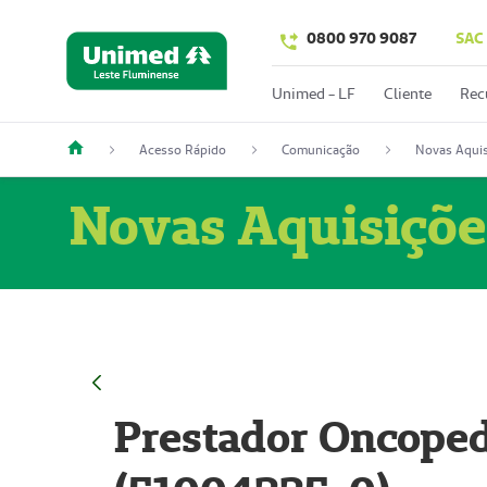
0800 970 9087
SAC
Unimed - LF
Cliente
Rec
Acesso Rápido
Comunicação
Novas Aquis
Novas Aquisiçõe
Prestador Oncoped