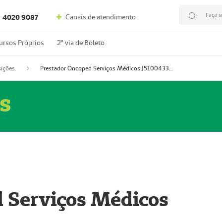
Faça s
Canais de atendimento
4020 9087
ursos Próprios
2º via de Boleto
ições
Prestador Oncoped Serviços Médicos (51004335-0)
s
 Serviços Médicos