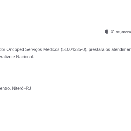
01 de janeir
ador
Oncoped Serviços Médicos
(51004335-0), prestará os atendime
rativo e Nacional.
ntro, Niterói-RJ