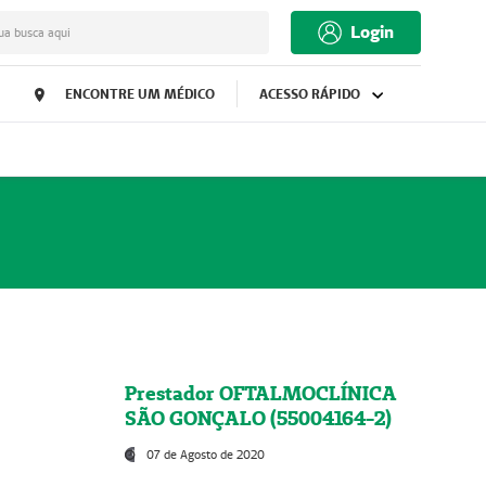
Login
ua busca aqui
ENCONTRE UM MÉDICO
ACESSO RÁPIDO
Prestador OFTALMOCLÍNICA
SÃO GONÇALO (55004164-2)
07 de Agosto de 2020