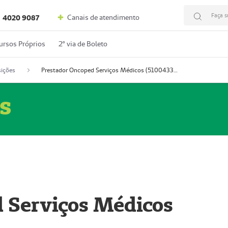
Faça s
Canais de atendimento
4020 9087
ursos Próprios
2º via de Boleto
ições
Prestador Oncoped Serviços Médicos (51004335-0)
s
 Serviços Médicos