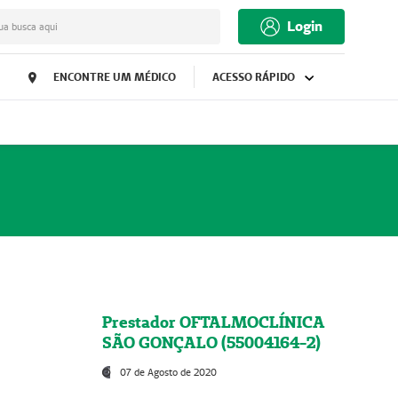
Login
ua busca aqui
ENCONTRE UM MÉDICO
ACESSO RÁPIDO
Prestador OFTALMOCLÍNICA
SÃO GONÇALO (55004164-2)
07 de Agosto de 2020