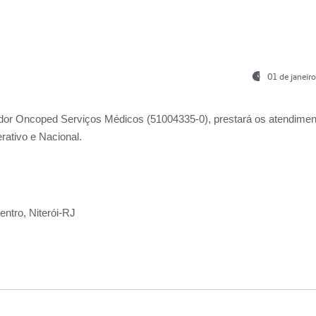
01 de janeir
ador
Oncoped Serviços Médicos
(51004335-0), prestará os atendime
rativo e Nacional.
ntro, Niterói-RJ