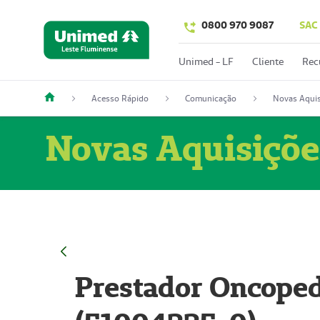
0800 970 9087
SAC
Unimed - LF
Cliente
Rec
Acesso Rápido
Comunicação
Novas Aquis
Novas Aquisiçõe
Prestador Oncoped